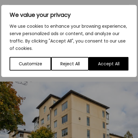
Mätning och debitering
We value your privacy
Gemensam el
We use cookies to enhance your browsing experience,
serve personalized ads or content, and analyze our
traffic. By clicking "Accept All", you consent to our use
of cookies.
Referenscase
Customize
Reject All
Accept All
Installationer av gemensam el (IMD)