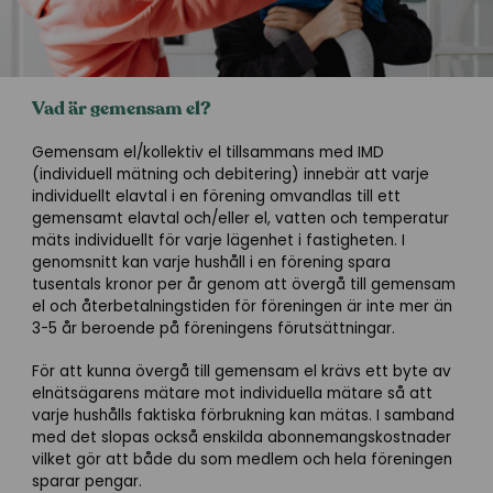
Vad är gemensam el?
Gemensam el/kollektiv el tillsammans med IMD
(individuell mätning och debitering) innebär att varje
individuellt elavtal i en förening omvandlas till ett
gemensamt elavtal och/eller el, vatten och temperatur
mäts individuellt för varje lägenhet i fastigheten. I
genomsnitt kan varje hushåll i en förening spara
tusentals kronor per år genom att övergå till gemensam
el och återbetalningstiden för föreningen är inte mer än
3-5 år beroende på föreningens förutsättningar.
För att kunna övergå till gemensam el krävs ett byte av
elnätsägarens mätare mot individuella mätare så att
varje hushålls faktiska förbrukning kan mätas. I samband
med det slopas också enskilda abonnemangskostnader
vilket gör att både du som medlem och hela föreningen
sparar pengar.