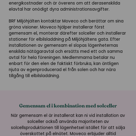
energikostnader och är överens om att derasenskilda
elavtal har onödigt dyra administrationsavgifter.
BRF Miljöhjälten kontaktar Moveco och berättar om sina
gröna visioner. Moveco hjälper installerar först
gemensam el, monterar därefter solceller och installerar
stationer för elbilsladdning på Miljöhjältens gata. Efter
installationen av gemensam el slopas lägenheternas
enskilda nätägaravtal och ersätts med ett och samma
avtal för hela föreningen. Medlemmarna betalar nu
enbart för den elen de faktiskt förbruka, kan äntligen
njuta av egenproducerad el från solen och har nära
tillgång till elbilsladdning.
Gemensam el i kombination med solceller
När gemensam el är installerat kan ni vid installation av
solceller också använda majoriteten av
solcellsproduktionen till lägenhetsel istället för att sälja
överskottet på elnätet. Moveco erbjuder alltid